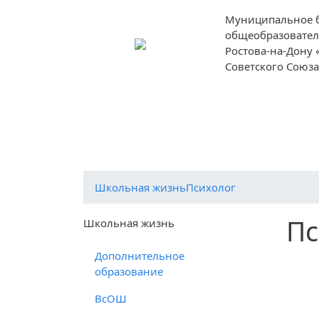
Муниципальное 
общеобразовател
Ростова-на-Дону
Советского Союз
О школе
Ученикам
Родителям
Школьная жизнь
Психолог
Пс
Школьная жизнь
Дополнительное
образование
ВсОШ