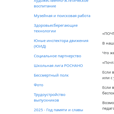
Художественно-эстетическое
воспитание
Музейная и поисковая работа
Здоровьесберегающие
технологии
«ПОЧТ
Юные инспектора движения
В наш
(ЮИД)
Что же
Социальное партнерство
«Почт
Школьная лига РОСНАНО
Если 
Бессмертный полк
или с
Фото
Если 
беспо
Трудоустройство
выпускников
Возмо
педаг
2025 - Год памяти и славы