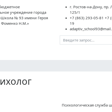
бюджетное
г. Ростов-на-Дону, пр.
ьное учреждение города
125/1
 «Школа № 93 имени Героя
+7 (863) 293-05-81 +7 
а Фоменко Н.М.»
19
adaptiv_school93@mail.
Преподавателям
Школьная жизнь
ГИА
НОК
ихолог
Психологическая служба 