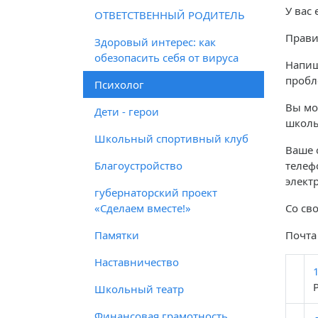
У вас
ОТВЕТСТВЕННЫЙ РОДИТЕЛЬ
Прави
Здоровый интерес: как
обезопасить себя от вируса
Напиш
пробл
Психолог
Вы мо
Дети - герои
школы
Школьный спортивный клуб
Ваше 
Благоустройство
телеф
элект
губернаторский проект
«Сделаем вместе!»
Со св
Памятки
Почта
Наставничество
Школьный театр
Финансовая грамотность