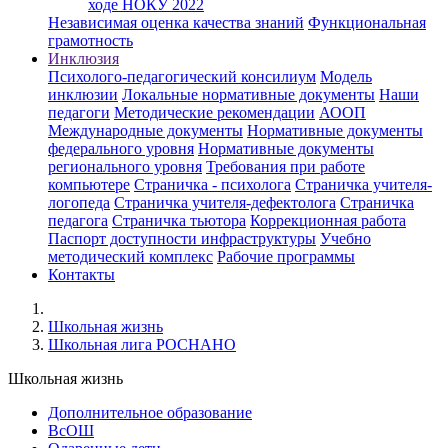
ходе НОКУ 2022
Независимая оценка качества знаний
Функциональная
грамотность
Инклюзия
Психолого-педагогический консилиум
Модель
инклюзии
Локальные нормативные документы
Наши
педагоги
Методические рекомендации
АООП
Международные документы
Нормативные документы
федерального уровня
Нормативные документы
регионального уровня
Требования при работе
компьютере
Страничка - психолога
Страничка учителя-
логопеда
Страничка учителя-дефектолога
Страничка
педагога
Страничка тьютора
Коррекционная работа
Паспорт доступности инфраструктуры
Учебно
методический комплекс
Рабочие программы
Контакты
Школьная жизнь
Школьная лига РОСНАНО
Школьная жизнь
Дополнительное образование
ВсОШ