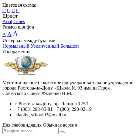
Цветовая схема:
C
C
C
C
Шрифт
Arial
Times
Размер шрифта
A
A
A
Интервал между буквами
Нормальный
Увеличенный
Большой
Изображения:
Муниципальное бюджетное общеобразовательное учреждение
города Ростова-на-Дону «Школа № 93 имени Героя
Советского Союза Фоменко Н.М.»
г. Ростов-на-Дону, пр. Ленина 125/1
+7 (863) 293-05-81 +7 (863) 293-02-19
adaptiv_school93@mail.ru
Для слабовидящих
Обычная версия