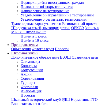
Порядок приёма иностранных граждан
Положение об открытии пункта
Направление на тестирование
Уведомление о направлении на тестирование
Уведомление о результатах тестирования
Транспортная карта учащегося
Региональный проект
"Поддержка семей, имеющих детей"
ОРКСЭ
Запись в
МБОУ "Школа № 93"
Приём в 1 класс
Приём в 10 класс
Преподавателям
Объявления
Фотогаллерея
Новости
Школьная жизнь
Дополнительное образование
ВсОШ
Одаренные дети
Олимпиады
Конкурсы
Конференции
Акции
Соревнования
Турниры
Фестивали
Информация
Проекты
Школьный исторический клуб
РДШ
Нормативы ГТО
Воспитательная работа