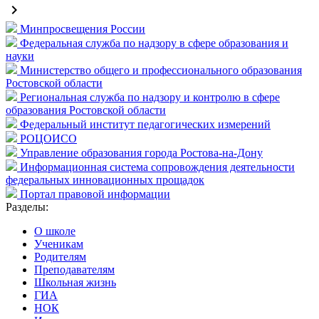
keyboard_arrow_right
Минпросвещения России
Федеральная служба по надзору в сфере образования и
науки
Министерство общего и профессионального образования
Ростовской области
Региональная служба по надзору и контролю в сфере
образования Ростовской области
Федеральный институт педагогических измерений
РОЦОИСО
Управление образования города Ростова-на-Дону
Информационная система сопровождения деятельности
федеральных инновационных прощадок
Портал правовой информации
Разделы:
О школе
Ученикам
Родителям
Преподавателям
Школьная жизнь
ГИА
НОК