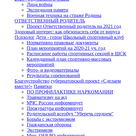
Лица войны
Экспедиция памяти
Военная техника на страже Родины
ОТВЕТСТВЕННЫЙ РОДИТЕЛЬ
Проект Ответственный родитель на 2021 год
Здоровый интерес: как обезопасить себя от вируса
Психолог
Дети - герои
Школьный спортивный клуб
Нормативно правовые документы
План мероприятий на 2020-21 уч. год
Расписание работы спортивных секций в ШСК
Календарный план спортивно-массовых
мероприятий
Фото- и видеоматериалы
Результаты соревнований
Благоустройство
губернаторский проект «Сделаем
вместе!»
Памятки
ПО ПРОФИЛАКТИКЕ НАРКОМАНИИ
Травматизму на жд
МЧС России информирует
Прокуратура информирует
Родительский всеобуч "Уберечь сердцем"
Борьба с экстремизмом
Гражданская оборона
Экстримизм
Мин. ОБР РО информирует