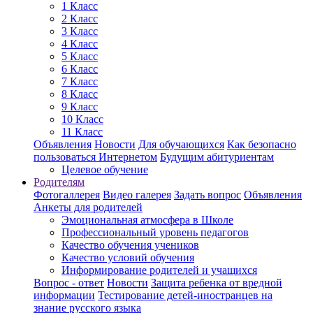
1 Класс
2 Класс
3 Класс
4 Класс
5 Класс
6 Класс
7 Класс
8 Класс
9 Класс
10 Класс
11 Класс
Объявления
Новости
Для обучающихся
Как безопасно
пользоваться Интернетом
Будущим абитуриентам
Целевое обучение
Родителям
Фотогаллерея
Видео галерея
Задать вопрос
Объявления
Анкеты для родителей
Эмоциональная атмосфера в Школе
Профессиональный уровень педагогов
Качество обучения учеников
Качество условий обучения
Информирование родителей и учащихся
Вопрос - ответ
Новости
Защита ребенка от вредной
информации
Тестирование детей-иностранцев на
знание русского языка