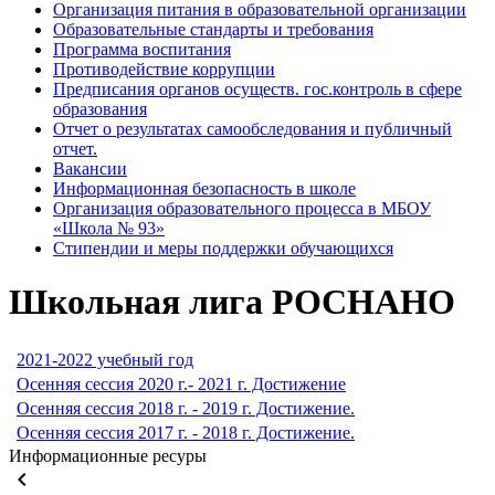
Организация питания в образовательной организации
Образовательные стандарты и требования
Программа воспитания
Противодействие коррупции
Предписания органов осуществ. гос.контроль в сфере
образования
Отчет о результатах самообследования и публичный
отчет.
Вакансии
Информационная безопасность в школе
Организация образовательного процесса в МБОУ
«Школа № 93»
Стипендии и меры поддержки обучающихся
Школьная лига РОСНАНО
2021-2022 учебный год
Осенняя сессия 2020 г.- 2021 г. Достижение
Осенняя сессия 2018 г. - 2019 г. Достижение.
Осенняя сессия 2017 г. - 2018 г. Достижение.
Информационные ресуры
keyboard_arrow_left