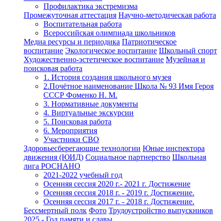
Профилактика экстремизма
Промежуточная аттестация
Научно-методическая работа
Воспитательная работа
Всероссийская олимпиада школьников
Медиа ресурсы и периодика
Патриотическое
воспитание
Экологическое воспитание
Школьный спорт
Художественно-эстетическое воспитание
Музейная и
поисковая работа
1. История создания школьного музея
2.Почётное наименование Школа № 93 Имя Героя
СССР Фоменко Н. М.
3. Нормативные документы
4. Виртуальные экскурсии
5. Поисковая работа
6. Мероприятия
Участники СВО
Здоровьесберегающие технологии
Юные инспектора
движения (ЮИД)
Социальное партнерство
Школьная
лига РОСНАНО
2021-2022 учебный год
Осенняя сессия 2020 г.- 2021 г. Достижение
Осенняя сессия 2018 г. - 2019 г. Достижение.
Осенняя сессия 2017 г. - 2018 г. Достижение.
Бессмертный полк
Фото
Трудоустройство выпускников
2025 - Год памяти и славы