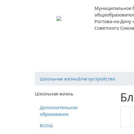
Муниципальное 
общеобразовател
Ростова-на-Дону
Советского Союз
О школе
Ученикам
Родителям
Школьная жизнь
Благоустройство
Бл
Школьная жизнь
Дополнительное
образование
ВсОШ