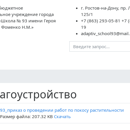
бюджетное
г. Ростов-на-Дону, пр.
ьное учреждение города
125/1
 «Школа № 93 имени Героя
+7 (863) 293-05-81 +7 
а Фоменко Н.М.»
19
adaptiv_school93@mail.
Преподавателям
Школьная жизнь
ГИА
НОК
агоустройство
93_приказ о проведении работ по покосу растительности
Размер файла: 207.32 KB
Скачать