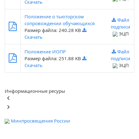
Скачать
Положение о тьюторском
Файл
сопровождении обучающихся
подписи
Размер файла: 240.28 KB
ЭЦП
Скачать
Положение ИОПР
Файл
Размер файла: 251.88 KB
подписи
Скачать
ЭЦП
Информационные ресуры
keyboard_arrow_left
keyboard_arrow_right
Минпросвещения России
Ф
обра