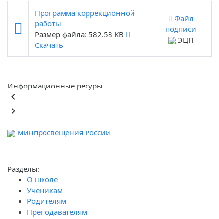
Программа коррекционной
Файл
работы
подписи
Размер файла: 582.58 KB
ЭЦП
Скачать
Информационные ресуры
keyboard_arrow_left
keyboard_arrow_right
Минпросвещения России
Ф
обра
Разделы:
О школе
Ученикам
Родителям
Преподавателям