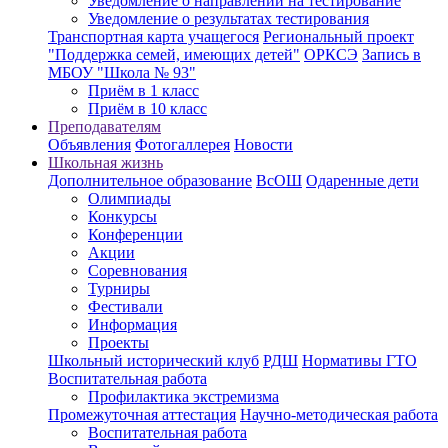
Уведомление о направлении на тестирование
Уведомление о результатах тестирования
Транспортная карта учащегося
Региональный проект
"Поддержка семей, имеющих детей"
ОРКСЭ
Запись в
МБОУ "Школа № 93"
Приём в 1 класс
Приём в 10 класс
Преподавателям
Объявления
Фотогаллерея
Новости
Школьная жизнь
Дополнительное образование
ВсОШ
Одаренные дети
Олимпиады
Конкурсы
Конференции
Акции
Соревнования
Турниры
Фестивали
Информация
Проекты
Школьный исторический клуб
РДШ
Нормативы ГТО
Воспитательная работа
Профилактика экстремизма
Промежуточная аттестация
Научно-методическая работа
Воспитательная работа