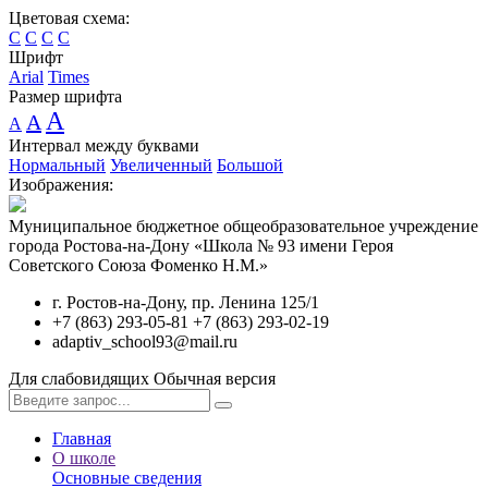
Цветовая схема:
C
C
C
C
Шрифт
Arial
Times
Размер шрифта
A
A
A
Интервал между буквами
Нормальный
Увеличенный
Большой
Изображения:
Муниципальное бюджетное общеобразовательное учреждение
города Ростова-на-Дону «Школа № 93 имени Героя
Советского Союза Фоменко Н.М.»
г. Ростов-на-Дону, пр. Ленина 125/1
+7 (863) 293-05-81 +7 (863) 293-02-19
adaptiv_school93@mail.ru
Для слабовидящих
Обычная версия
Главная
О школе
Основные сведения