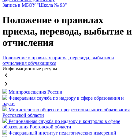
Запись в МБОУ "Школа № 93"
Положение о правилах
приема, перевода, выбытие и
отчисления
Положение о правилах приема, перевода, выбытия и
отчисления обучающихся
Информационные ресуры
keyboard_arrow_left
keyboard_arrow_right
Минпросвещения России
Федеральная служба по надзору в сфере образования и
науки
Министерство общего и профессионального образования
Ростовской области
Региональная служба по надзору и контролю в сфере
образования Ростовской области
Федеральный институт педагогических измерений