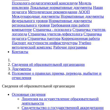
Психолого-педагогический консилиум
Модель
инклюзии
Локальные нормативные документы
Наши
педагоги
Методические рекомендации
АООП
Международные документы
Нормативные документы
федерального уровня
Нормативные документы
регионального уровня
Требования при работе
компьютере
Страничка - психолога
Страничка учителя-
логопеда
Страничка учителя-дефектолога
Страничка
педагога
Страничка тьютора
Коррекционная работа
Паспорт доступности инфраструктуры
Учебно
методический комплекс
Рабочие программы
Контакты
Cведения об образовательной организации
Документы
Положение о правилах приема, перевода, выбытие и
отчисления
Cведения об образовательной организации
Основные сведения
Лицензия на осуществление образовательной
деятельности
Свидетельство о государственной аккредитации