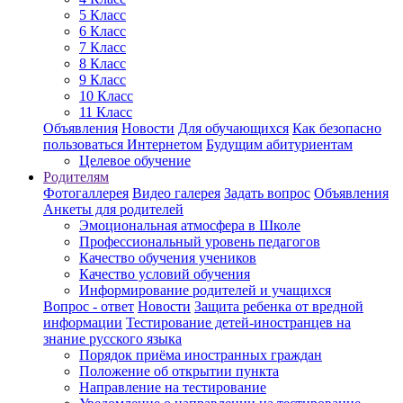
5 Класс
6 Класс
7 Класс
8 Класс
9 Класс
10 Класс
11 Класс
Объявления
Новости
Для обучающихся
Как безопасно
пользоваться Интернетом
Будущим абитуриентам
Целевое обучение
Родителям
Фотогаллерея
Видео галерея
Задать вопрос
Объявления
Анкеты для родителей
Эмоциональная атмосфера в Школе
Профессиональный уровень педагогов
Качество обучения учеников
Качество условий обучения
Информирование родителей и учащихся
Вопрос - ответ
Новости
Защита ребенка от вредной
информации
Тестирование детей-иностранцев на
знание русского языка
Порядок приёма иностранных граждан
Положение об открытии пункта
Направление на тестирование