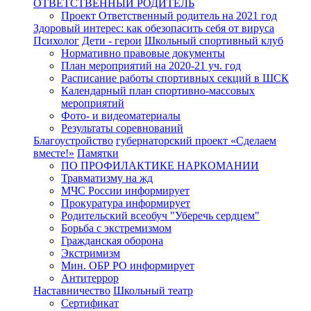
ОТВЕТСТВЕННЫЙ РОДИТЕЛЬ
Проект Ответственный родитель на 2021 год
Здоровый интерес: как обезопасить себя от вируса
Психолог
Дети - герои
Школьный спортивный клуб
Нормативно правовые документы
План мероприятий на 2020-21 уч. год
Расписание работы спортивных секций в ШСК
Календарный план спортивно-массовых
мероприятий
Фото- и видеоматериалы
Результаты соревнований
Благоустройство
губернаторский проект «Сделаем
вместе!»
Памятки
ПО ПРОФИЛАКТИКЕ НАРКОМАНИИ
Травматизму на жд
МЧС России информирует
Прокуратура информирует
Родительский всеобуч "Уберечь сердцем"
Борьба с экстремизмом
Гражданская оборона
Экстримизм
Мин. ОБР РО информирует
Антитеррор
Наставничество
Школьный театр
Сертификат