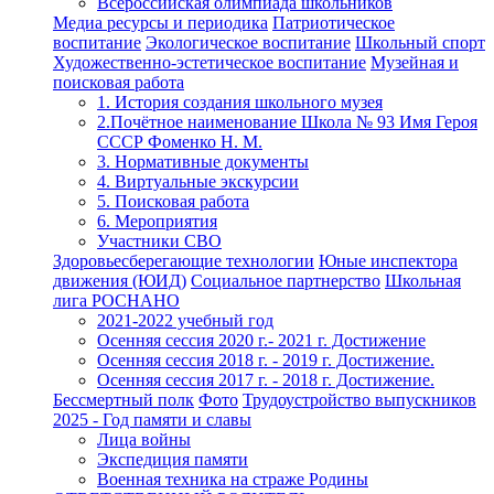
Всероссийская олимпиада школьников
Медиа ресурсы и периодика
Патриотическое
воспитание
Экологическое воспитание
Школьный спорт
Художественно-эстетическое воспитание
Музейная и
поисковая работа
1. История создания школьного музея
2.Почётное наименование Школа № 93 Имя Героя
СССР Фоменко Н. М.
3. Нормативные документы
4. Виртуальные экскурсии
5. Поисковая работа
6. Мероприятия
Участники СВО
Здоровьесберегающие технологии
Юные инспектора
движения (ЮИД)
Социальное партнерство
Школьная
лига РОСНАНО
2021-2022 учебный год
Осенняя сессия 2020 г.- 2021 г. Достижение
Осенняя сессия 2018 г. - 2019 г. Достижение.
Осенняя сессия 2017 г. - 2018 г. Достижение.
Бессмертный полк
Фото
Трудоустройство выпускников
2025 - Год памяти и славы
Лица войны
Экспедиция памяти
Военная техника на страже Родины