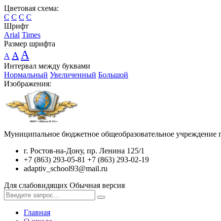
Цветовая схема:
C
C
C
C
Шрифт
Arial
Times
Размер шрифта
A
A
A
Интервал между буквами
Нормальный
Увеличенный
Большой
Изображения:
Муниципальное бюджетное общеобразовательное учреждение г
г. Ростов-на-Дону, пр. Ленина 125/1
+7 (863) 293-05-81 +7 (863) 293-02-19
adaptiv_school93@mail.ru
Для слабовидящих
Обычная версия
Главная