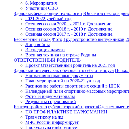
6. Мероприятия
Участники СВО
Здоровьесберегающие технологии
Юные инспектора дви
2021-2022 учебный год
Осенняя сессия 2020 г.- 2021 г. Достижение
Осенняя сессия 2018 г. - 2019 г. Достижение.
Осенняя сессия 2017 г. - 2018 г. Достижение.
Бессмертный полк
Фото
Трудоустройство выпускников
2
Лица войны
Экспедиция памяти
Военная техника на страже Родины
ОТВЕТСТВЕННЫЙ РОДИТЕЛЬ
Проект Ответственный родитель на 2021 год
Здоровый интерес: как обезопасить себя от вируса
Психо
Нормативно правовые документы
План мероприятий на 2020-21 уч. год
Расписание работы спортивных секций в ШСК
Календарный план спортивно-массовых мероприят
Фото- и видеоматериалы
Результаты соревнований
Благоустройство
губернаторский проект «Сделаем вместе
ПО ПРОФИЛАКТИКЕ НАРКОМАНИИ
Травматизму на жд
МЧС России информирует
Прокуратура информирует