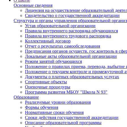
О школе
Основные сведения
Лицензия на осуществление образовательной деяте
Свидетельство о государственной аккредитации
Структура и органы управления образовательной органи
Устав образовательной организации
Правила внутреннего распорядка обучающихся
Правила внутреннего трудового распорядка
Коллективный договор
Отчет о результатах самообследования
Предписания органов осуществ. гос.контроль в сфе
Локальные акты образовательной организации
Режим занятий обучающихся
Положение о правилах приема, перевода, выбытие 
Положение о текущем контроле и промежуточной а
Документы о платных образовательных услугах
Спортивные объекты
Оценочные процедуры
Программа развития МБОУ "Школа N 93"
Образование
Реализуемые уровни образования
Формы обучения
Нормативные сроки обучения
Сроки действия государственной аккредитации
Описание образовательной программы