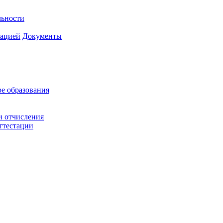
льности
зацией
Документы
ре образования
и отчисления
ттестации