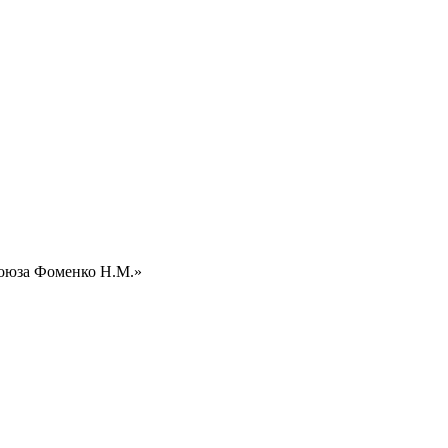
Союза Фоменко Н.М.»