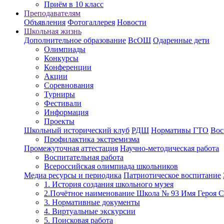
Приём в 10 класс
Преподавателям
Объявления
Фотогаллерея
Новости
Школьная жизнь
Дополнительное образование
ВсОШ
Одаренные дети
Олимпиады
Конкурсы
Конференции
Акции
Соревнования
Турниры
Фестивали
Информация
Проекты
Школьный исторический клуб
РДШ
Нормативы ГТО
Вос
Профилактика экстремизма
Промежуточная аттестация
Научно-методическая работа
Воспитательная работа
Всероссийская олимпиада школьников
Медиа ресурсы и периодика
Патриотическое воспитание
1. История создания школьного музея
2.Почётное наименование Школа № 93 Имя Героя 
3. Нормативные документы
4. Виртуальные экскурсии
5. Поисковая работа