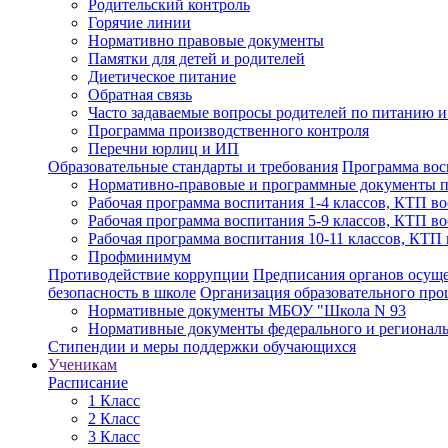
Родительский контроль
Горячие линии
Нормативно правовые документы
Памятки для детей и родителей
Диетическое питание
Обратная связь
Часто задаваемые вопросы родителей по питанию и
Программа производственного контроля
Перечни юрлиц и ИП
Образовательные стандарты и требования
Программа вос
Нормативно-правовые и программные документы 
Рабочая программа воспитания 1-4 классов, КТП во
Рабочая программа воспитания 5-9 классов, КТП во
Рабочая программа воспитания 10-11 классов, КТП
Профминимум
Противодействие коррупции
Предписания органов осущес
безопасность в школе
Организация образовательного пр
Нормативные документы МБОУ "Школа N 93
Нормативные документы федерального и региональ
Стипендии и меры поддержки обучающихся
Ученикам
Расписание
1 Класс
2 Класс
3 Класс