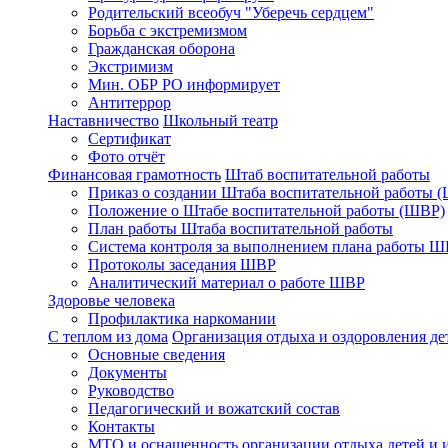
Родительский всеобуч "Уберечь сердцем"
Борьба с экстремизмом
Гражданская оборона
Экстримизм
Мин. ОБР РО информирует
Антитеррор
Наставничество
Школьный театр
Сертификат
Фото отчёт
Финансовая грамотность
Штаб воспитательной работы
Приказ о создании Штаба воспитательной работы 
Положение о Штабе воспитательной работы (ШВР)
План работы Штаба воспитательной работы
Система контроля за выполнением плана работы 
Протоколы заседания ШВР
Аналитический материал о работе ШВР
Здоровье человека
Профилактика наркомании
С теплом из дома
Организация отдыха и оздоровления де
Основные сведения
Документы
Руководство
Педагогический и вожатский состав
Контакты
МТО и оснащенность организации отдыха детей и 