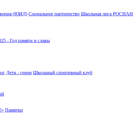
жения (ЮИД)
Социальное партнерство
Школьная лига РОСНА
025 - Год памяти и славы
лог
Дети - герои
Школьный спортивный клуб
ий
!»
Памятки