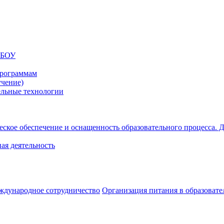
МБОУ
программам
учение)
ельные технологии
ское обеспечение и оснащенность образовательного процесса. Д
ая деятельность
дународное сотрудничество
Организация питания в образоват