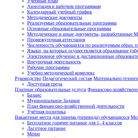
Учебный план
Аннотация к рабочим программам
Календарный учебный график
Методические документы
Реализуемые образовательные программы
Основные образовательные программы
Методические и иные документы, разработанные 
Промежуточная аттестация
Численность обучающихся по реализуемым образ. 
Языки, на которых осуществляется образование (об
Электронное обучение и дистанционные образоват
Внеурочная деятельность
Рабочие программы
Учебно методический комплекс
Руководство
Педагогический состав
Материально-техниче
Доступная среда
Платные образовательные услуги
Финансово-хозяйственн
Баланс
Муниципальное Задание
План финансово-хозяйственной деятельности
Учётная политика
Вакантные места для приема (перевода) обучающихся
Меж
Бесплатное горячее питание для 1- 4 классов
Льготное питание
Меню