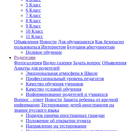
5 Класс
6 Класс
7 Класс
8 Класс
9 Класс
10 Класс
11 Класс
Объявления
Новости
Для обучающихся
Как безопасно
пользоваться Интернетом
Будущим абитуриентам
Целевое обучение
Родителям
Фотогаллерея
Видео галерея
Задать вопрос
Объявления
Анкеты для родителей
Эмоциональная атмосфера в Школе
Профессиональный уровень педагогов
Качество обучения учеников
Качество условий обучения
Информирование родителей и учащихся
Вопрос - ответ
Новости
Защита ребенка от вредной
информации
Тестирование детей-иностранцев на
знание русского языка
Порядок приёма иностранных граждан
Положение об открытии пункта
Направление на тестирование