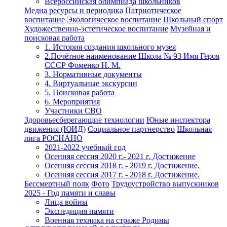
Всероссийская олимпиада школьников
Медиа ресурсы и периодика
Патриотическое
воспитание
Экологическое воспитание
Школьный спорт
Художественно-эстетическое воспитание
Музейная и
поисковая работа
1. История создания школьного музея
2.Почётное наименование Школа № 93 Имя Героя
СССР Фоменко Н. М.
3. Нормативные документы
4. Виртуальные экскурсии
5. Поисковая работа
6. Мероприятия
Участники СВО
Здоровьесберегающие технологии
Юные инспектора
движения (ЮИД)
Социальное партнерство
Школьная
лига РОСНАНО
2021-2022 учебный год
Осенняя сессия 2020 г.- 2021 г. Достижение
Осенняя сессия 2018 г. - 2019 г. Достижение.
Осенняя сессия 2017 г. - 2018 г. Достижение.
Бессмертный полк
Фото
Трудоустройство выпускников
2025 - Год памяти и славы
Лица войны
Экспедиция памяти
Военная техника на страже Родины