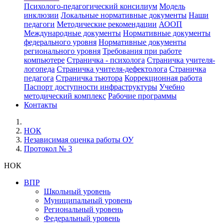
Психолого-педагогический консилиум
Модель
инклюзии
Локальные нормативные документы
Наши
педагоги
Методические рекомендации
АООП
Международные документы
Нормативные документы
федерального уровня
Нормативные документы
регионального уровня
Требования при работе
компьютере
Страничка - психолога
Страничка учителя-
логопеда
Страничка учителя-дефектолога
Страничка
педагога
Страничка тьютора
Коррекционная работа
Паспорт доступности инфраструктуры
Учебно
методический комплекс
Рабочие программы
Контакты
НОК
Независимая оценка работы ОУ
Протокол № 3
НОК
ВПР
Школьный уровень
Муниципальный уровень
Региональный уровень
Федеральный уровень