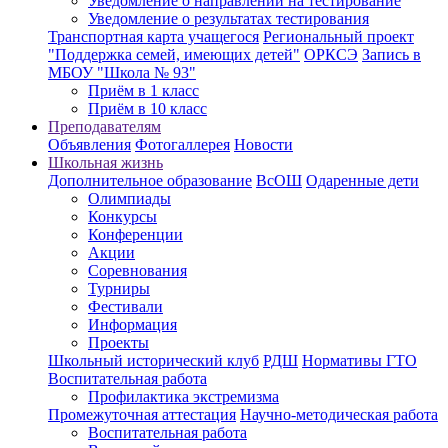
Уведомление о направлении на тестирование
Уведомление о результатах тестирования
Транспортная карта учащегося
Региональный проект
"Поддержка семей, имеющих детей"
ОРКСЭ
Запись в
МБОУ "Школа № 93"
Приём в 1 класс
Приём в 10 класс
Преподавателям
Объявления
Фотогаллерея
Новости
Школьная жизнь
Дополнительное образование
ВсОШ
Одаренные дети
Олимпиады
Конкурсы
Конференции
Акции
Соревнования
Турниры
Фестивали
Информация
Проекты
Школьный исторический клуб
РДШ
Нормативы ГТО
Воспитательная работа
Профилактика экстремизма
Промежуточная аттестация
Научно-методическая работа
Воспитательная работа