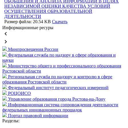
ОБОБЩЕНИЯ И АНАЛИЗА ИНФОРМАЦИИ В ЦЕЛЯХ
НЕЗАВИСИМОЙ ОЦЕНКИ КАЧЕСТВА УСЛОВИЙ
ОСУЩЕСТВЛЕНИЯ ОБРАЗОВАТЕЛЬНОЙ
ДЕЯТЕЛЬНОСТИ
Размер файла: 20.54 KB
Скачать
Информационные ресуры
keyboard_arrow_left
keyboard_arrow_right
Минпросвещения России
Федеральная служба по надзору в сфере образования и
науки
Министерство общего и профессионального образования
Ростовской области
Региональная служба по надзору и контролю в сфере
образования Ростовской области
Федеральный институт педагогических измерений
РОЦОИСО
Управление образования города Ростова-на-Дону
Информационная система сопровождения деятельности
федеральных инновационных прощадок
Портал правовой информации
Разделы: