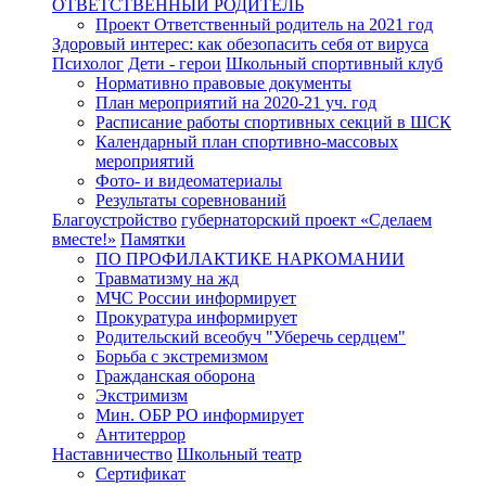
ОТВЕТСТВЕННЫЙ РОДИТЕЛЬ
Проект Ответственный родитель на 2021 год
Здоровый интерес: как обезопасить себя от вируса
Психолог
Дети - герои
Школьный спортивный клуб
Нормативно правовые документы
План мероприятий на 2020-21 уч. год
Расписание работы спортивных секций в ШСК
Календарный план спортивно-массовых
мероприятий
Фото- и видеоматериалы
Результаты соревнований
Благоустройство
губернаторский проект «Сделаем
вместе!»
Памятки
ПО ПРОФИЛАКТИКЕ НАРКОМАНИИ
Травматизму на жд
МЧС России информирует
Прокуратура информирует
Родительский всеобуч "Уберечь сердцем"
Борьба с экстремизмом
Гражданская оборона
Экстримизм
Мин. ОБР РО информирует
Антитеррор
Наставничество
Школьный театр
Сертификат