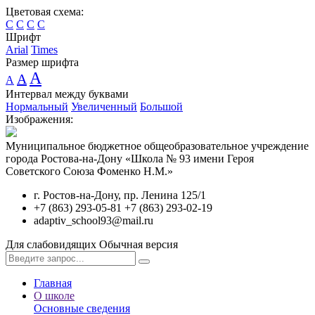
Цветовая схема:
C
C
C
C
Шрифт
Arial
Times
Размер шрифта
A
A
A
Интервал между буквами
Нормальный
Увеличенный
Большой
Изображения:
Муниципальное бюджетное общеобразовательное учреждение
города Ростова-на-Дону «Школа № 93 имени Героя
Советского Союза Фоменко Н.М.»
г. Ростов-на-Дону, пр. Ленина 125/1
+7 (863) 293-05-81 +7 (863) 293-02-19
adaptiv_school93@mail.ru
Для слабовидящих
Обычная версия
Главная
О школе
Основные сведения