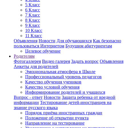
5 Класс
6 Класс
7 Класс
8 Класс
9 Класс
10 Класс
11 Класс
Объявления
Новости
Для обучающихся
Как безопасно
пользоваться Интернетом
Будущим абитуриентам
Целевое обучение
Родителям
Фотогаллерея
Видео галерея
Задать вопрос
Объявления
Анкеты для родителей
Эмоциональная атмосфера в Школе
Профессиональный уровень педагогов
Качество обучения учеников
Качество условий обучения
Информирование родителей и учащихся
Вопрос - ответ
Новости
Защита ребенка от вредной
информации
Тестирование детей-иностранцев на
знание русского языка
Порядок приёма иностранных граждан
Положение об открытии пункта
Направление на тестирование