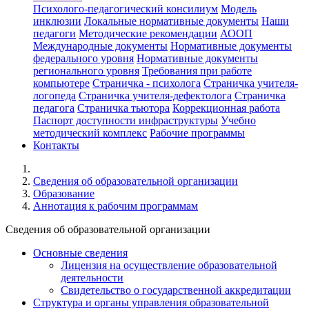
Психолого-педагогический консилиум
Модель
инклюзии
Локальные нормативные документы
Наши
педагоги
Методические рекомендации
АООП
Международные документы
Нормативные документы
федерального уровня
Нормативные документы
регионального уровня
Требования при работе
компьютере
Страничка - психолога
Страничка учителя-
логопеда
Страничка учителя-дефектолога
Страничка
педагога
Страничка тьютора
Коррекционная работа
Паспорт доступности инфраструктуры
Учебно
методический комплекс
Рабочие программы
Контакты
Cведения об образовательной организации
Образование
Аннотация к рабочим программам
Cведения об образовательной организации
Основные сведения
Лицензия на осуществление образовательной
деятельности
Свидетельство о государственной аккредитации
Структура и органы управления образовательной