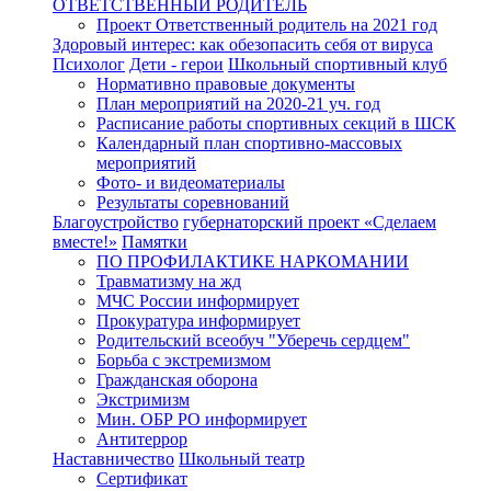
ОТВЕТСТВЕННЫЙ РОДИТЕЛЬ
Проект Ответственный родитель на 2021 год
Здоровый интерес: как обезопасить себя от вируса
Психолог
Дети - герои
Школьный спортивный клуб
Нормативно правовые документы
План мероприятий на 2020-21 уч. год
Расписание работы спортивных секций в ШСК
Календарный план спортивно-массовых
мероприятий
Фото- и видеоматериалы
Результаты соревнований
Благоустройство
губернаторский проект «Сделаем
вместе!»
Памятки
ПО ПРОФИЛАКТИКЕ НАРКОМАНИИ
Травматизму на жд
МЧС России информирует
Прокуратура информирует
Родительский всеобуч "Уберечь сердцем"
Борьба с экстремизмом
Гражданская оборона
Экстримизм
Мин. ОБР РО информирует
Антитеррор
Наставничество
Школьный театр
Сертификат