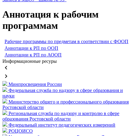
Аннотация к рабочим
программам
Рабочие программы по предметам в соответствии с ФООП
Аннотации к РП по ООП
Аннотации к РП по АООП
Информационные ресуры
keyboard_arrow_left
keyboard_arrow_right
Минпросвещения России
Федеральная служба по надзору в сфере образования и
науки
Министерство общего и профессионального образования
Ростовской области
Региональная служба по надзору и контролю в сфере
образования Ростовской области
Федеральный институт педагогических измерений
РОЦОИСО