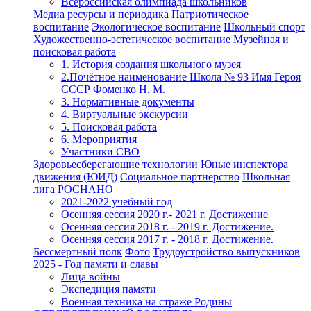
Всероссийская олимпиада школьников
Медиа ресурсы и периодика
Патриотическое
воспитание
Экологическое воспитание
Школьный спорт
Художественно-эстетическое воспитание
Музейная и
поисковая работа
1. История создания школьного музея
2.Почётное наименование Школа № 93 Имя Героя
СССР Фоменко Н. М.
3. Нормативные документы
4. Виртуальные экскурсии
5. Поисковая работа
6. Мероприятия
Участники СВО
Здоровьесберегающие технологии
Юные инспектора
движения (ЮИД)
Социальное партнерство
Школьная
лига РОСНАНО
2021-2022 учебный год
Осенняя сессия 2020 г.- 2021 г. Достижение
Осенняя сессия 2018 г. - 2019 г. Достижение.
Осенняя сессия 2017 г. - 2018 г. Достижение.
Бессмертный полк
Фото
Трудоустройство выпускников
2025 - Год памяти и славы
Лица войны
Экспедиция памяти
Военная техника на страже Родины