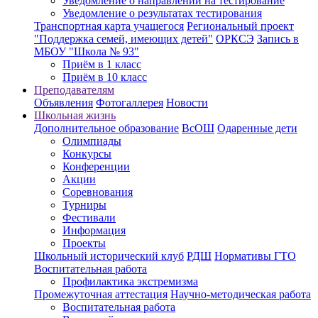
Уведомление о направлении на тестирование
Уведомление о результатах тестирования
Транспортная карта учащегося
Региональный проект
"Поддержка семей, имеющих детей"
ОРКСЭ
Запись в
МБОУ "Школа № 93"
Приём в 1 класс
Приём в 10 класс
Преподавателям
Объявления
Фотогаллерея
Новости
Школьная жизнь
Дополнительное образование
ВсОШ
Одаренные дети
Олимпиады
Конкурсы
Конференции
Акции
Соревнования
Турниры
Фестивали
Информация
Проекты
Школьный исторический клуб
РДШ
Нормативы ГТО
Воспитательная работа
Профилактика экстремизма
Промежуточная аттестация
Научно-методическая работа
Воспитательная работа