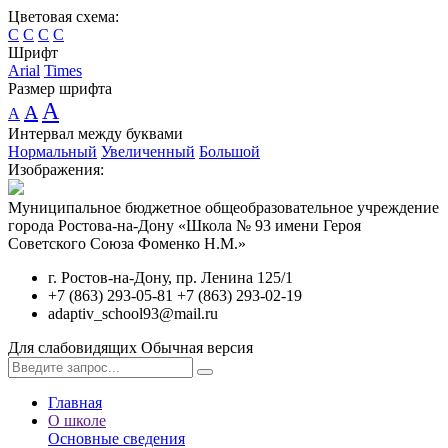
Цветовая схема:
C
C
C
C
Шрифт
Arial
Times
Размер шрифта
A
A
A
Интервал между буквами
Нормальный
Увеличенный
Большой
Изображения:
Муниципальное бюджетное общеобразовательное учреждение
города Ростова-на-Дону «Школа № 93 имени Героя
Советского Союза Фоменко Н.М.»
г. Ростов-на-Дону, пр. Ленина 125/1
+7 (863) 293-05-81 +7 (863) 293-02-19
adaptiv_school93@mail.ru
Для слабовидящих
Обычная версия
Главная
О школе
Основные сведения