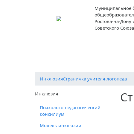
Муниципальное 
общеобразовател
Ростова-на-Дону
Советского Союз
О школе
Ученикам
Родителям
Инклюзия
Страничка учителя-логопеда
Ст
Инклюзия
Психолого-педагогический
консилиум
Модель инклюзии