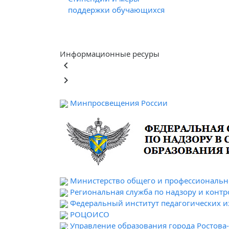
поддержки обучающихся
Информационные ресуры
keyboard_arrow_left
keyboard_arrow_right
Минпросвещения России
Министерство общего и профессионально
Региональная служба по надзору и контр
Федеральный институт педагогических 
РОЦОИСО
Управление образования города Ростова