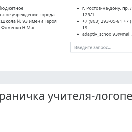
бюджетное
г. Ростов-на-Дону, пр.
ьное учреждение города
125/1
 «Школа № 93 имени Героя
+7 (863) 293-05-81 +7 
а Фоменко Н.М.»
19
adaptiv_school93@mail.
Преподавателям
Школьная жизнь
ГИА
НОК
раничка учителя-логоп