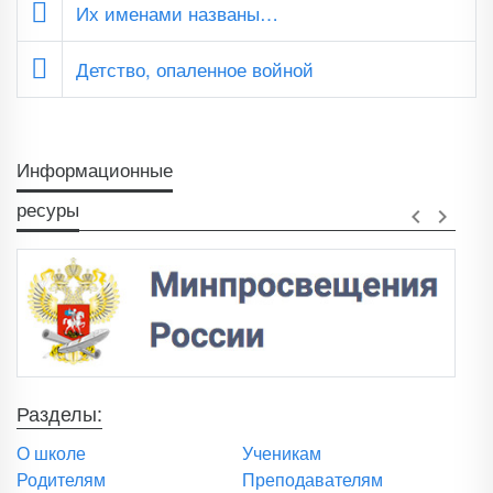
Их именами названы…
Детство, опаленное войной
Информационные
ресуры
keyboard_arrow_left
keyboard_arrow_right
Разделы:
О школе
Ученикам
Родителям
Преподавателям