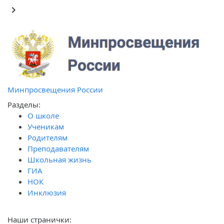
keyboard_arrow_right
Ф
обра
Минпросвещения России
Разделы:
О школе
Ученикам
Родителям
Преподавателям
Школьная жизнь
ГИА
НОК
Инклюзия
Наши странички: