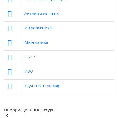
Английский язык
Информатика
Математика
ОБЗР
ИЗО
Труд (технология)
Информационные ресуры
keyboard_arrow_left